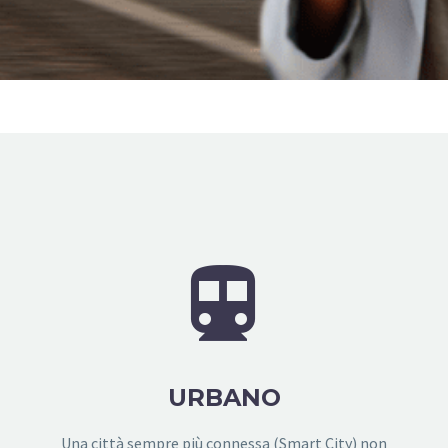


URBANO
Una città sempre più connessa (Smart City) non