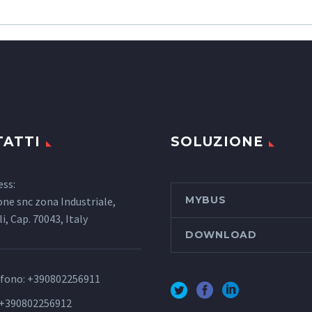
ATTI
SOLUZIONE
ess:
MYBUS
one snc zona Industriale,
, Cap. 70043, Italy
DOWNLOAD
efono: +390802256911
 +390802256912