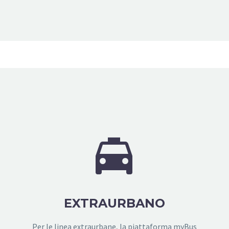


EXTRAURBANO
Per le linea extraurbane, la piattaforma myBus