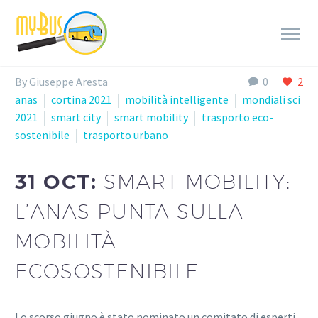
By Giuseppe Aresta
0
2
anas
cortina 2021
mobilità intelligente
mondiali sci
2021
smart city
smart mobility
trasporto eco-
sostenibile
trasporto urbano
31 OCT:
SMART MOBILITY:
L’ANAS PUNTA SULLA
MOBILITÀ
ECOSOSTENIBILE
Lo scorso giugno è stato nominato un comitato di esperti