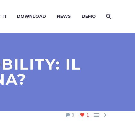
TI
DOWNLOAD
NEWS
DEMO
ILITY: IL
NA?


0
1