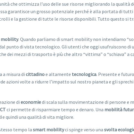
ità che ottimizza l’uso delle sue risorse migliorando la qualità dell
Essa garantisce un grosso potenziale perché è alla portata di tutti 
lli e la gestione di tutte le risorse disponibili. Tutto questo si t
 mobility
.
Quando parliamo di smart mobility non intendiamo “so
al punto di vista tecnologico. Gli utenti che oggi usufruiscono di 
e dei mezzi di trasporto è più che altro “vittima” o “schiava” a ca
a a misura di
cittadino
e altamente
tecnologica
. Presente e futuro
ede azioni volte a ridurre l’impatto sul nostro pianeta e gli sprech
reazione
di
economie
di scala sulla movimentazione di persone e mer
ICT
ci permette di risparmiare tempo e denaro. Una
mobilità futur
i
e quindi una qualità di vita migliore.
 stesso tempo la
smart mobility
ci spinge verso una
svolta
ecologi