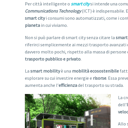
Per città intelligente o
smart city
si intende una comun
Communications Technology
(ICT) è indispensabile. 
smart city
i consumi sono automatizzati, come i contro
pianeta
in cui viviamo.
Non si può parlare di smart city senza citare la
smart
riferirci semplicemente ai mezzi trasporto avanzati d
davvero molto pochi, rispetto alla massa di persone ch
trasporto pubblico e privato
.
La
smart mobility
è una
mobilità
ecosostenibile
fatt
esplorare su cui investire energie e
risorse
. Essa prev
aumenta anche l’
efficienza
del trasporto su strada.
La c
dell’
veloc
Allo